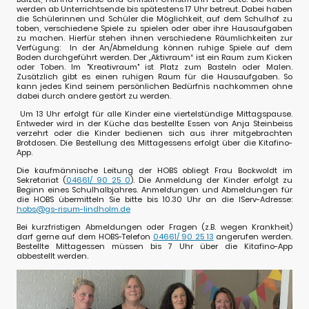
werden ab Unterrichtsende bis spätestens 17 Uhr betreut. Dabei haben
die Schülerinnen und Schüler die Möglichkeit, auf dem Schulhof zu
toben, verschiedene Spiele zu spielen oder aber ihre Hausaufgaben
zu machen. Hierfür stehen ihnen verschiedene Räumlichkeiten zur
Verfügung: In der An/Abmeldung können ruhige Spiele auf dem
Boden durchgeführt werden. Der „Aktivraum“ ist ein Raum zum Kicken
oder Toben. Im "Kreativraum" ist Platz zum Basteln oder Malen.
Zusätzlich gibt es einen ruhigen Raum für die Hausaufgaben. So
kann jedes Kind seinem persönlichen Bedürfnis nachkommen ohne
dabei durch andere gestört zu werden.
Um 13 Uhr erfolgt für alle Kinder eine viertelstündige Mittagspause.
Entweder wird in der Küche das bestellte Essen von Anja Steinbeiss
verzehrt oder die Kinder bedienen sich aus ihrer mitgebrachten
Brotdosen. Die Bestellung des Mittagessens erfolgt über die Kitafino-
App.
Die kaufmännische Leitung der HOBS obliegt Frau Bockwoldt im
Sekretariat (
04661/ 90 25 0
). Die Anmeldung der Kinder erfolgt zu
Beginn eines Schulhalbjahres. Anmeldungen und Abmeldungen für
die HOBS übermitteln Sie bitte bis 10.30 Uhr an die IServ-Adresse:
hobs@gs-risum-lindholm.de
Bei kurzfristigen Abmeldungen oder Fragen (z.B. wegen Krankheit)
darf gerne auf dem HOBS-Telefon
04661/ 90 25 13
angerufen werden.
Bestellte Mittagessen müssen bis 7 Uhr über die Kitafino-App
abbestellt werden.