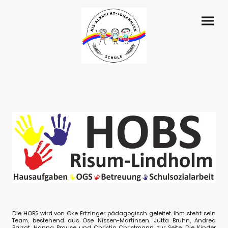
Die HOBS wird von Oke Ertzinger pädagogisch geleitet. Ihm steht sein
Team, bestehend aus Ose Nissen-Martinsen, Jutta Bruhn, Andrea
Balzat, Hanna Prause und Christin Christmann zur Seite. Die Kinder