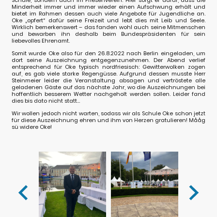
Minderheit immer und immer wieder einen Aufschwung erhält und
bietet im Rahmen dessen auch viele Angebote für Jugendliche an.
Oke „opfert“ dafür seine Freizeit und lebt dies mit Leib und Seele.
Wirklich bemerkenswert – das fanden wohl auch seine Mitmenschen
und bewarben ihn deshalb beim Bundespräsidenten für sein
liebevolles Ehrenamt.
Somit wurde Oke also für den 26.8.2022 nach Berlin eingeladen, um
dort seine Auszeichnung entgegenzunehmen. Der Abend verlief
entsprechend für Oke typisch nordfriesisch: Gewitterwolken zogen
auf, es gab viele starke Regengüsse. Aufgrund dessen musste Herr
Steinmeier leider die Veranstaltung absagen und vertröstete alle
geladenen Gäste auf das nächste Jahr, wo die Auszeichnungen bei
hoffentlich besserem Wetter nachgeholt werden sollen. Leider fand
dies bis dato nicht statt...
Wir wollen jedoch nicht warten, sodass wir als Schule Oke schon jetzt
für diese Auszeichnung ehren und ihm von Herzen gratulieren! Mååg
sü widere Oke!