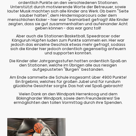
ordentlich Punkte an den verschiedenen Stationen.
Unterstützt durch motivierende Worte der Betreuuer, sowie
lauter Musik machten sich alle Kinder ans Werk. Ob beim "Seite
sauber halten", dem Hindernisparcours oder dem
menschlichen Kicker - hier war Teamarbeit gefragt! Alle Kinder
zeigten, dass sie gut zusammenhalten und aufeinander Acht
geben können - das war ganz toll!
Aber auch die Stationen Basketball, Speedracer oder
Känguruh Hüpfen luden zum Punkte sammeln ein. Hier war
jedoch das einzelne Geschick etwas mehr gefragt, sodass
sich die Kinder hier jedoch ordentlich gegenseitig anfeuern
und supporten konnten.
Die Kinder aller Jahrgangsstufen hatten ordentlich Spaß an
den Stationen, welche im Übrigen alle aus riesigen
aufgepusteten "Burgen" bestanden.
Am Ende sammelte die Schule insgesamt über 4900 Punkte!
Ein Ergebnis, welches für großen Jubel und für rundum
glückliche Gesichter sorgte. Das hat viel Spaß gebracht!
Vielen Dank an den Windpark Herrenkoog und dem
Bökingharder Windpark, sowie dem Freundeskreis! Sie
ermöglichten den tollen Vormittag durch ihre Spenden.