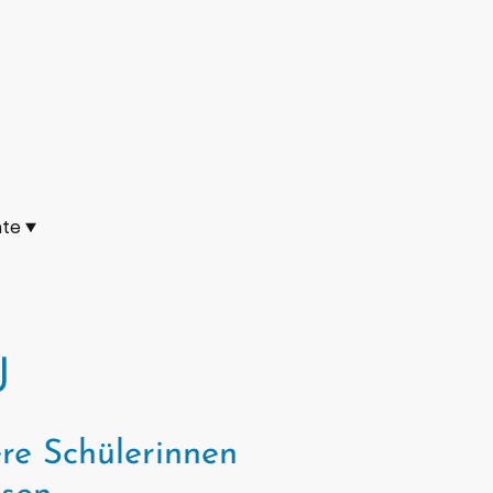
hte
J
re Schülerinnen